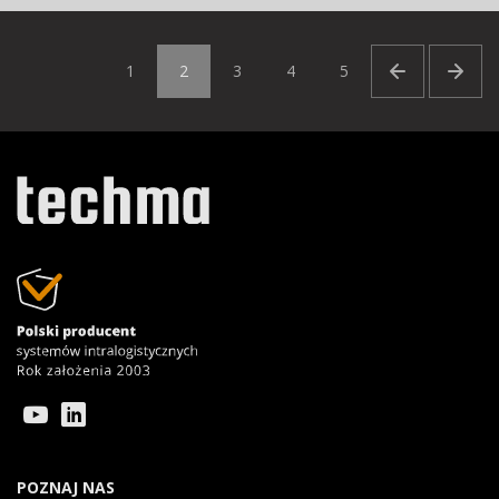
1
2
3
4
5
POZNAJ NAS