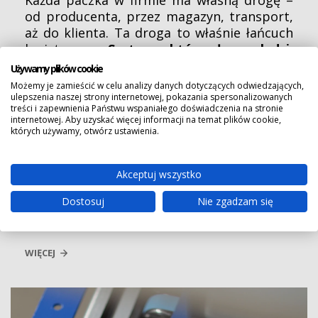
Każda paczka w firmie ma własną drogę –
od producenta, przez magazyn, transport,
aż do klienta. Ta droga to właśnie łańcuch
logistyczny.
System, który łączy ludzi,
procesy i technologie, żeby towary
Używamy plików cookie
docierały na czas, w odpowiedniej ilości i
Możemy je zamieścić w celu analizy danych dotyczących odwiedzających,
jakości.
Sprawny łańcuch logistyczny
ulepszenia naszej strony internetowej, pokazania spersonalizowanych
treści i zapewnienia Państwu wspaniałego doświadczenia na stronie
przynosi więcej korzyści niż wydaje się na
internetowej. Aby uzyskać więcej informacji na temat plików cookie,
pierwszy rzut oka. Ogranicza koszty, ale
których używamy, otwórz ustawienia.
zarazem poprawia bezpieczeństwo
pracowników i wspiera rozwój biznesu. W
Akceptuj wszystko
tym artykule wyjaśnimy,
jak usprawnić
łańcuch logistyczny
we własnym zakładzie,
Dostosuj
Nie zgadzam się
żeby firma prosperowała jak najlepiej.
WIĘCEJ