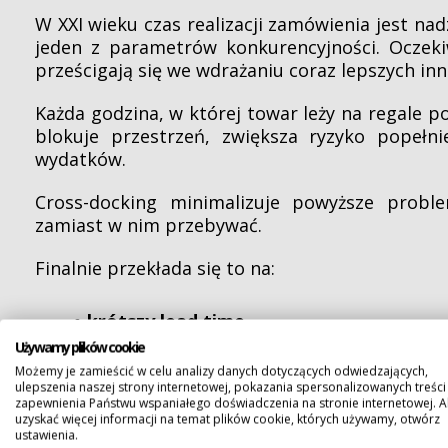
W XXI wieku czas realizacji zamówienia jest nad
jeden z parametrów konkurencyjności. Oczekiw
prześcigają się we wdrażaniu coraz lepszych in
Każda godzina, w której towar leży na regale po
blokuje przestrzeń, zwiększa ryzyko popełn
wydatków.
Cross-docking minimalizuje powyższe probl
zamiast w nim przebywać.
Finalnie przekłada się to na:
krótszy lead time,
Używamy plików cookie
niższe koszty,
Możemy je zamieścić w celu analizy danych dotyczących odwiedzających,
ulepszenia naszej strony internetowej, pokazania spersonalizowanych treści 
zapewnienia Państwu wspaniałego doświadczenia na stronie internetowej. 
uzyskać więcej informacji na temat plików cookie, których używamy, otwórz
mniejszą powierzchnię potrzebną do sk
ustawienia.