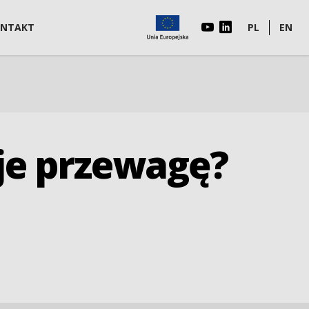
NTAKT
PL
EN
daje przewagę?