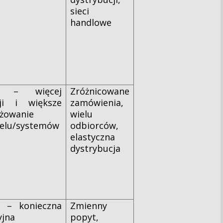
sieci
handlowe
i – więcej
Zróżnicowane
ji i większe
zamówienia,
żowanie
wielu
elu/systemów
odbiorców,
elastyczna
dystrybucja
 – konieczna
Zmienny
yjna
popyt,