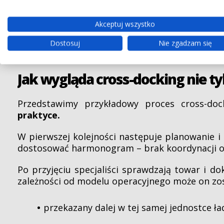
ograniczenie liczby operacji kompletacy
Akceptuj wszystko
Ale, i to warto podkreślić, ten model wyma
Dostosuj
Nie zgadzam się
zaprojektowanej infrastruktury.
Jak wygląda cross-docking nie ty
Przedstawimy przykładowy proces cross-do
praktyce.
W pierwszej kolejności następuje planowanie i
dostosować harmonogram – brak koordynacji o
Po przyjęciu specjaliści sprawdzają towar i do
zależności od modelu operacyjnego może on zo
przekazany dalej w tej samej jednostce ł