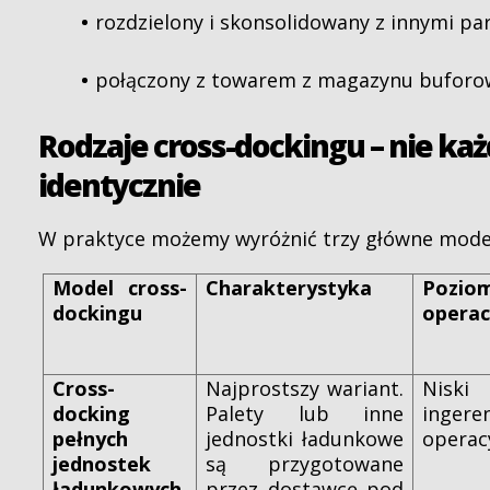
rozdzielony i skonsolidowany z innymi pa
połączony z towarem z magazynu bufor
Rodzaje cross-dockingu – nie k
identycznie
W praktyce możemy wyróżnić trzy główne mode
Model cross-
Charakterystyka
Pozio
dockingu
operac
Cross-
Najprostszy wariant.
Niski
docking
Palety lub inne
ingere
pełnych
jednostki ładunkowe
operac
jednostek
są przygotowane
ładunkowych
przez dostawcę pod