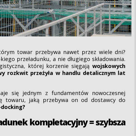
órym towar przebywa nawet przez wiele dni?
kiego przeładunku, a nie długiego składowania.
gistyczna, której korzenie sięgają
wojskowych
wy rozkwit przeżyła w handlu detalicznym lat
taje się jednym z fundamentów nowoczesnej
gę towaru, jaką przebywa on od dostawcy do
s-docking?
eładunek kompletacyjny = szybsza