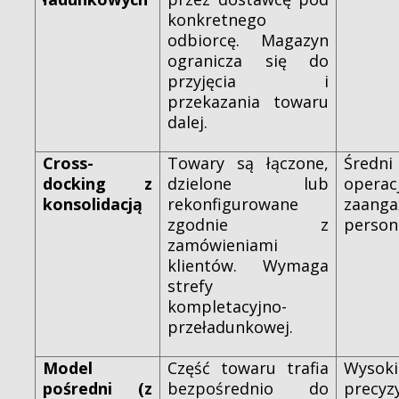
konkretnego
odbiorcę. Magazyn
ogranicza się do
przyjęcia i
przekazania towaru
dalej.
Cross-
Towary są łączone,
Średn
docking z
dzielone lub
operac
konsolidacją
rekonfigurowane
zaanga
zgodnie z
person
zamówieniami
klientów. Wymaga
strefy
kompletacyjno-
przeładunkowej.
Model
Część towaru trafia
Wysoki
pośredni (z
bezpośrednio do
precyz