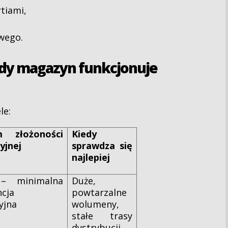
rtiami,
owego.
ażdy magazyn funkcjonuje
le:
m złożoności
Kiedy
yjnej
sprawdza się
najlepiej
 – minimalna
Duże,
ncja
powtarzalne
yjna
wolumeny,
stałe trasy
dystrybucji,