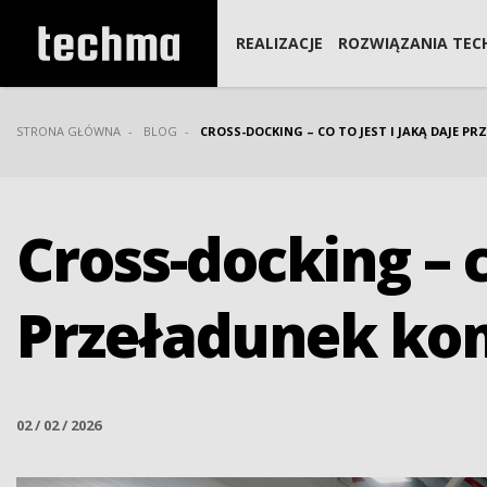
REALIZACJE
ROZWIĄZANIA TEC
STRONA GŁÓWNA
BLOG
CROSS-DOCKING – CO TO JEST I JAKĄ DAJE 
Cross-docking – c
Przeładunek ko
02 / 02 / 2026