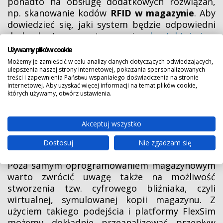
ponadto na obsługę dodatkowych rozwiązań,
np. skanowanie kodów
RFID w magazynie
. Aby
dowiedzieć się, jaki system będzie odpowiedni
do konkretnego zastosowania,
skontaktuj się z
naszymi ekspertami
, którzy przedstawią
Używamy plików cookie
możliwości poszczególnych rozwiązań
Możemy je zamieścić w celu analizy danych dotyczących odwiedzających,
sprzętowych i software’owych.
ulepszenia naszej strony internetowej, pokazania spersonalizowanych
treści i zapewnienia Państwu wspaniałego doświadczenia na stronie
internetowej. Aby uzyskać więcej informacji na temat plików cookie,
których używamy, otwórz ustawienia.
Cyfrowy bliźniak – optymalizacja
projektu magazynu na
Akceptuj wszystko
wczesnym etapie
Dostosuj
Nie zgadzam się
Poza samym oprogramowaniem magazynowym
warto zwrócić uwagę także na możliwość
stworzenia tzw. cyfrowego bliźniaka, czyli
wirtualnej, symulowanej kopii magazynu. Z
użyciem takiego podejścia i platformy FlexSim
możemy dokładnie przeanalizować przepływ