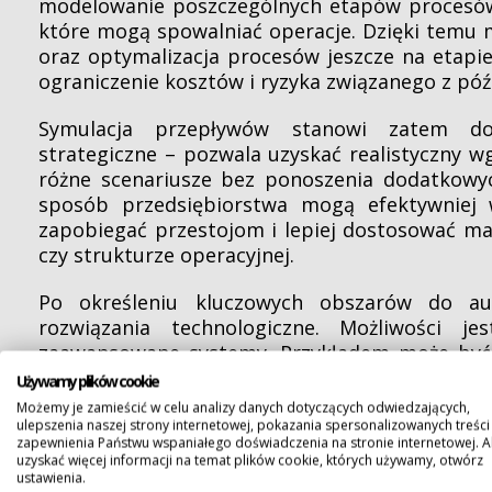
modelowanie poszczególnych etapów procesów lo
które mogą spowalniać operacje. Dzięki temu 
oraz optymalizacja procesów jeszcze na etapie
ograniczenie kosztów i ryzyka związanego z póź
Symulacja przepływów stanowi zatem dos
strategiczne – pozwala uzyskać realistyczny w
różne scenariusze bez ponoszenia dodatkowy
sposób przedsiębiorstwa mogą efektywniej 
zapobiegać przestojom i lepiej dostosować m
czy strukturze operacyjnej.
Po określeniu kluczowych obszarów do aut
rozwiązania technologiczne. Możliwości 
zaawansowane systemy. Przykładem może być 
która obsługuje palety do 1200 kg, w tym eur
Używamy plików cookie
rozwiązania zwiększa tempo realizacji zamów
Możemy je zamieścić w celu analizy danych dotyczących odwiedzających,
klientów w krótszym czasie.
ulepszenia naszej strony internetowej, pokazania spersonalizowanych treści 
zapewnienia Państwu wspaniałego doświadczenia na stronie internetowej. 
uzyskać więcej informacji na temat plików cookie, których używamy, otwórz
Korzyści wynikające z automaty
ustawienia.