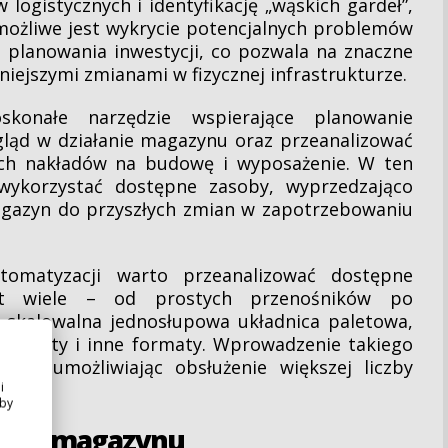
gistycznych i identyfikację „wąskich gardeł”,
możliwe jest wykrycie potencjalnych problemów
 planowania inwestycji, co pozwala na znaczne
niejszymi zmianami w fizycznej infrastrukturze.
konałe narzędzie wspierające planowanie
gląd w działanie magazynu oraz przeanalizować
ch nakładów na budowę i wyposażenie. W ten
wykorzystać dostępne zasoby, wyprzedzająco
agazyn do przyszłych zmian w zapotrzebowaniu
omatyzacji warto przeanalizować dostępne
jest wiele – od prostych przenośników po
skalowalna jednosłupowa układnica paletowa,
o palety i inne formaty. Wprowadzenie takiego
ień, umożliwiając obsłużenie większej liczby
i
Aby
zacji magazynu