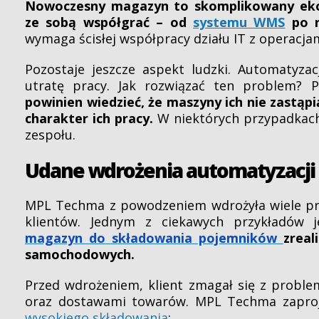
Nowoczesny magazyn to skomplikowany eko
ze sobą współgrać – od
systemu WMS
po r
wymaga ścisłej współpracy działu IT z operacj
Pozostaje jeszcze aspekt ludzki. Automatyz
utratę pracy. Jak rozwiązać ten problem? 
powinien wiedzieć, że maszyny ich nie zastąpi
charakter ich pracy.
W niektórych przypadkach
zespołu.
Udane wdrożenia automatyzacji 
MPL Techma z powodzeniem wdrożyła wiele pr
klientów. Jednym z ciekawych przykładów 
magazyn do składowania pojemników
zreal
samochodowych.
Przed wdrożeniem, klient zmagał się z prob
oraz dostawami towarów. MPL Techma zapro
wysokiego składowania
: