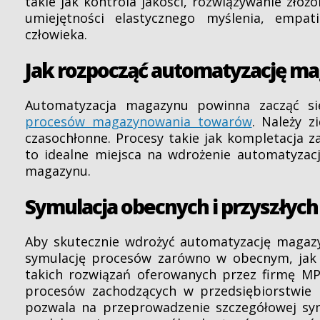
takie jak kontrola jakości, rozwiązywanie zło
umiejętności elastycznego myślenia, empat
człowieka.
Jak rozpocząć automatyzację m
Automatyzacja magazynu powinna zacząć s
procesów magazynowania towarów
. Należy z
czasochłonne. Procesy takie jak kompletacja 
to idealne miejsca na wdrożenie automatyzacj
magazynu.
Symulacja obecnych i przyszłyc
Aby skutecznie wdrożyć automatyzację magazy
symulację procesów zarówno w obecnym, jak 
takich rozwiązań oferowanych przez firmę M
procesów zachodzących w przedsiębiorstwie 
pozwala na przeprowadzenie szczegółowej sym