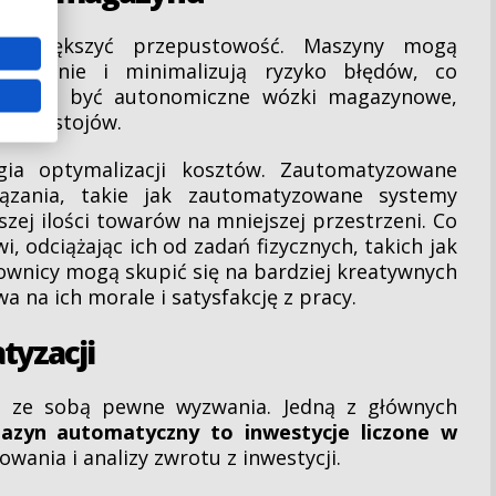
o zwiększyć przepustowość. Maszyny mogą
ęczenie i minimalizują ryzyko błędów, co
em mogą być autonomiczne wózki magazynowe,
 przestojów.
gia optymalizacji kosztów. Zautomatyzowane
iązania, takie jak zautomatyzowane systemy
ej ilości towarów na mniejszej przestrzeni. Co
, odciążając ich od zadań fizycznych, takich jak
ownicy mogą skupić się na bardziej kreatywnych
 na ich morale i satysfakcję z pracy.
tyzacji
eż ze sobą pewne wyzwania. Jedną z głównych
azyn automatyczny to inwestycje liczone w
ania i analizy zwrotu z inwestycji.