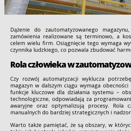
Dążenie do zautomatyzowanego magazynu,
zamówienia realizowane są terminowo, a kos
celem wielu firm. Osiągnięcie tego wymaga wy
czynnika ludzkiego, co pozwala zbudować harmo
Rola człowieka w zautomatyzo
Czy rozwój automatyzacji wyklucza potrzebę
magazyn w dalszym ciągu wymaga obecności w
funkcje kluczowe dla działania systemu – ob
technologiczne, odpowiadają za programowanie
awaryjne oraz optymalizują procesy. Rola c
manualnych do bardziej strategicznych i nadzor
Warto także pamiętać, że są obszary, w któryc