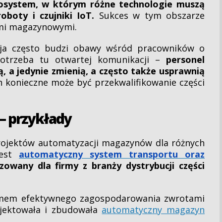
system, w którym różne technologie muszą
oboty i czujniki IoT.
Sukces w tym obszarze
ami magazynowymi.
acja często budzi obawy wśród pracowników o
Potrzeba tu otwartej komunikacji –
personel
ą, a jedynie zmienią, a często także usprawnią
 konieczne może być przekwalifikowanie części
– przykłady
ojektów automatyzacji magazynów dla różnych
jest
automatyczny system transportu oraz
izowany dla firmy z branży dystrybucji części
lemem efektywnego zagospodarowania zwrotami
jektowała i zbudowała
automatyczny magazyn