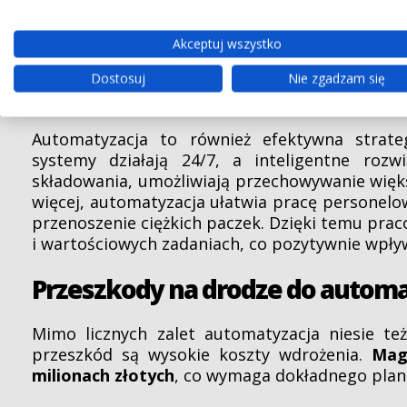
Automatyzacja magazynu pozwala znacząc
Akceptuj wszystko
pracować nieprzerwanie, są odporne na zm
przyspiesza realizację zamówień. Przykład
Dostosuj
Nie zgadzam się
które zapewniają płynny transport towarów bez
Automatyzacja to również efektywna strate
systemy działają 24/7, a inteligentne rozw
składowania, umożliwiają przechowywanie większ
więcej, automatyzacja ułatwia pracę personelowi
przenoszenie ciężkich paczek. Dzięki temu prac
i wartościowych zadaniach, co pozytywnie wpływa
Przeszkody na drodze do automa
Mimo licznych zalet automatyzacja niesie t
przeszkód są wysokie koszty wdrożenia.
Mag
milionach złotych
, co wymaga dokładnego planow