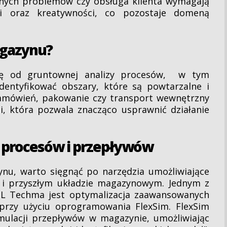
żonych problemów czy obsługa klienta wymagają
ii oraz kreatywności, co pozostaje domeną
agazynu?
ię od gruntownej analizy procesów, w tym
identyfikować obszary, które są powtarzalne i
zamówień, pakowanie czy transport wewnętrzny
i, która pozwala znacząco usprawnić działanie
h procesów i przepływów
nu, warto sięgnąć po narzędzia umożliwiające
i przyszłym układzie magazynowym. Jednym z
PL Techma jest optymalizacja zaawansowanych
przy użyciu oprogramowania FlexSim. FlexSim
ulacji przepływów w magazynie, umożliwiając